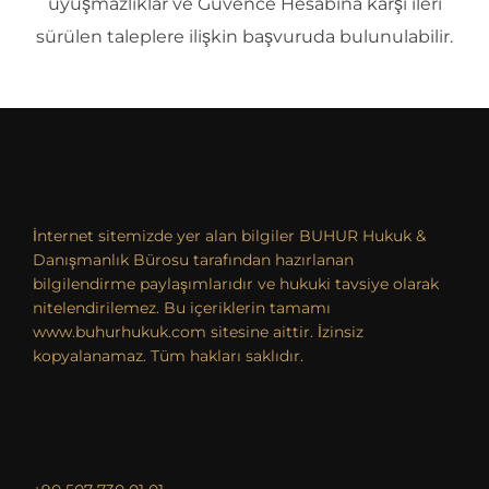
uyuşmazlıklar ve Güvence Hesabına karşı ileri
sürülen taleplere ilişkin başvuruda bulunulabilir.
İnternet sitemizde yer alan bilgiler BUHUR Hukuk &
Danışmanlık Bürosu tarafından hazırlanan
bilgilendirme paylaşımlarıdır ve hukuki tavsiye olarak
nitelendirilemez. Bu içeriklerin tamamı
www.buhurhukuk.com sitesine aittir. İzinsiz
kopyalanamaz. Tüm hakları saklıdır.