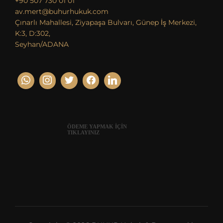
+90 507 730 01 01
av.mert@buhurhukuk.com
Çınarlı Mahallesi, Ziyapaşa Bulvarı, Günep İş Merkezi,
K:3, D:302,
Seyhan/ADANA
ÖDEME YAPMAK İÇİN
TIKLAYINIZ