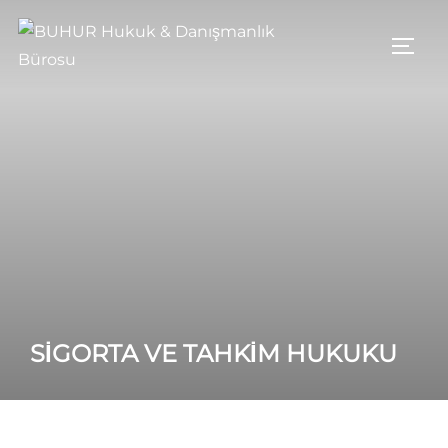
İçeriğe
geç
YAN 
SİGORTA VE TAHKİM HUKUKU