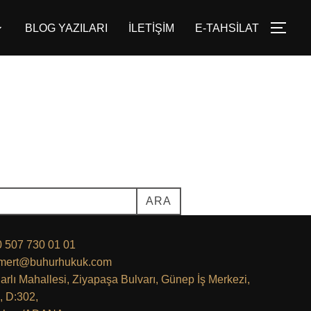
BLOG YAZILARI
İLETİŞİM
E-TAHSİLAT
YAN
ARA
 507 730 01 01
.mert@buhurhukuk.com
arlı Mahallesi, Ziyapaşa Bulvarı, Günep İş Merkezi,
, D:302,