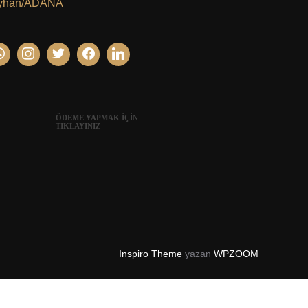
yhan/ADANA
ÖDEME YAPMAK İÇİN
TIKLAYINIZ
Inspiro Theme
yazan
WPZOOM