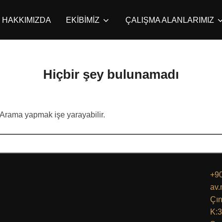
HAKKIMIZDA
EKİBİMİZ
ÇALIŞMA ALANLARIMIZ
Hiçbir şey bulunamadı
 Arama yapmak işe yarayabilir.
+90
av
Çın
K:3