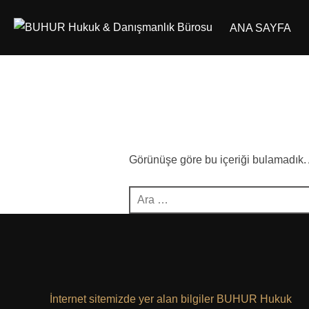
İçeriğe
ANA SAYFA
geç
Görünüşe göre bu içeriği bulamadık.
Aranacak
içerik:
İnternet sitemizde yer alan bilgiler BUHUR Hukuk