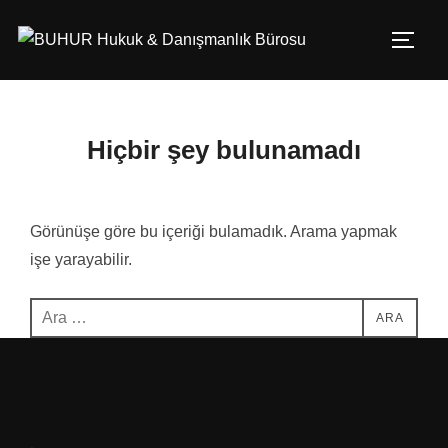
İçeriğe
geç
YAN 
Hiçbir şey bulunamadı
Görünüşe göre bu içeriği bulamadık. Arama yapmak
işe yarayabilir.
Aranacak
ARA
içerik: