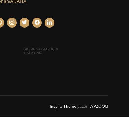
yhan/ADANA
ÖDEME YAPMAK İÇİN
TIKLAYINIZ
Inspiro Theme
yazan
WPZOOM