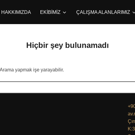
HAKKIMIZDA
EKİBİMİZ
ÇALIŞMA ALANLARIMIZ
Hiçbir şey bulunamadı
 Arama yapmak işe yarayabilir.
+90
av
Çın
K:3