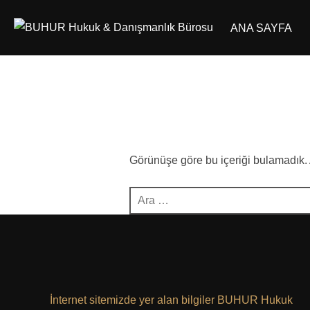
İçeriğe
ANA SAYFA
geç
Görünüşe göre bu içeriği bulamadık.
Aranacak
içerik:
İnternet sitemizde yer alan bilgiler BUHUR Hukuk