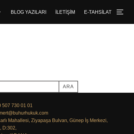
BLOG YAZILARI
İLETİŞİM
E-TAHSİLAT
YAN
ARA
 507 730 01 01
.mert@buhurhukuk.com
arlı Mahallesi, Ziyapaşa Bulvarı, Günep İş Merkezi,
, D:302,