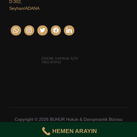
D:302,
Seyhan/ADANA
ÖDEME YAPMAK İÇİN
TIKLAYINIZ
Copyright © 2026 BUHUR Hukuk & Danışmanlık Bürosu
Inspiro Theme
yazan
WPZOOM
HEMEN ARAYIN