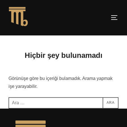
İçeriğe
geç
YAN 
Hiçbir şey bulunamadı
Görünüşe göre bu içeriği bulamadık. Arama yapmak
işe yarayabilir.
Aranacak
ARA
içerik: