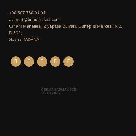
+90 507 730 01 01
av.mert@buhurhukuk.com
Çınarlı Mahallesi, Ziyapaşa Bulvarı, Günep İş Merkezi, K:3,
D:302,
Seyhan/ADANA
ÖDEME YAPMAK İÇİN
TIKLAYINIZ