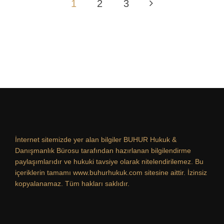
1
2
3
İnternet sitemizde yer alan bilgiler BUHUR Hukuk &
Danışmanlık Bürosu tarafından hazırlanan bilgilendirme
paylaşımlarıdır ve hukuki tavsiye olarak nitelendirilemez. Bu
içeriklerin tamamı www.buhurhukuk.com sitesine aittir. İzinsiz
kopyalanamaz. Tüm hakları saklıdır.